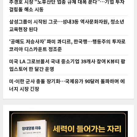
추경호 시장 “노후산단 업종 규제 대폭 푼다”…기업 투자
걸림돌 해소 시동
삼성그룹이 시작된 그곳…성내3동 역사문화자원, 청소년
교육현장 된다
‘공매도 저승사자’ 파미 콰디르, 한국행…행동주의 투자로
코리아 디스카운트 정조준
미국 LA 그로브몰서 국내 중소기업 39개사 참여 K뷰티 팝
업스토어 한 달간 운영
미·이란 군사 충돌 장기화…국제유가 90달러 돌파하며 에
너지 시장 긴장