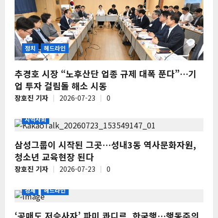
정치
헤드라인
추경호 시장 “노후산단 업종 규제 대폭 푼다”…기
업 투자 걸림돌 해소 시동
장호진 기자
2026-07-23
0
지역사회
삼성그룹이 시작된 그곳…성내3동 역사문화자원,
청소년 교육현장 된다
장호진 기자
2026-07-23
0
경제
헤드라인
‘공매도 저승사자’ 파미 콰디르, 한국행…행동주의