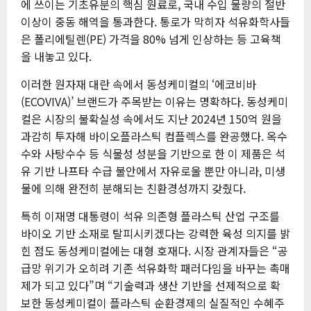
에 쓰이는 기초유분의 핵심 원료로, 국내 수입 물량의 절반
이상이 중동 해역을 통과한다. 통로가 막히자 석유화학사들
은 폴리에틸렌(PE) 가격을 80% 넘게 인상하는 등 고육책
을 내놓고 있다.
이러한 원자재 대란 속에서 동성케미컬의 ‘에코비바
(ECOVIVA)’ 브랜드가 주목받는 이유는 명확하다. 동성케미
컬은 시장의 불확실성 속에서도 지난 2024년 150억 원을
과감히 투자해 바이오플라스틱 컴플렉스를 완공했다. 옥수
수와 사탕수수 등 식물성 성분을 기반으로 한 이 제품은 석
유 기반 나프타 수급 불안에서 자유로울 뿐만 아니라, 미생
물에 의해 완전히 분해되는 친환경성까지 갖췄다.
특히 이재명 대통령이 석유 의존형 플라스틱 산업 구조를
바이오 기반 소재로 탈피시키겠다는 강력한 육성 의지를 밝
힌 점도 동성케미컬에는 대형 호재다. 시장 관계자들은 “공
급망 위기가 오히려 기존 석유화학 패러다임을 바꾸는 촉매
제가 되고 있다”며 “기술력과 생산 기반을 선제적으로 확
보한 동성케미컬이 플라스틱 순환경제의 실질적인 수혜주