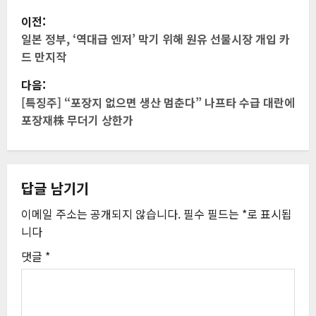
게
이전:
시
일본 정부, ‘역대급 엔저’ 막기 위해 원유 선물시장 개입 카
드 만지작
물
다음:
내
[특징주] “포장지 없으면 생산 멈춘다” 나프타 수급 대란에
포장재株 무더기 상한가
비
게
답글 남기기
이
이메일 주소는 공개되지 않습니다.
필수 필드는
*
로 표시됩
션
니다
댓글
*