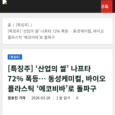
콘
구독
텐
츠
로
홈
[특징주]
바
[특징주] ‘산업의 쌀’ 나프타 72% 폭등… 동성케미컬, 바이오
로
플라스틱 ‘에코비바’로 돌파구
가
기
[특징주]
[특징주] ‘산업의 쌀’ 나프타
72% 폭등… 동성케미컬, 바이오
플라스틱 ‘에코비바’로 돌파구
장호진 기자
2026-03-26
1 분 읽기
0