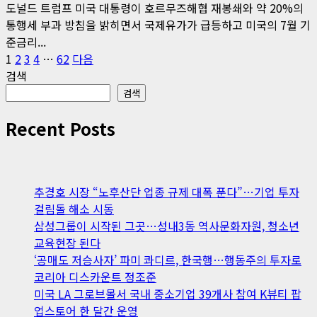
도널드 트럼프 미국 대통령이 호르무즈해협 재봉쇄와 약 20%의
통행세 부과 방침을 밝히면서 국제유가가 급등하고 미국의 7월 기
준금리...
글
1
2
3
4
…
62
다음
검색
페
검색
이
Recent Posts
지
매
김
추경호 시장 “노후산단 업종 규제 대폭 푼다”…기업 투자
걸림돌 해소 시동
삼성그룹이 시작된 그곳…성내3동 역사문화자원, 청소년
교육현장 된다
‘공매도 저승사자’ 파미 콰디르, 한국행…행동주의 투자로
코리아 디스카운트 정조준
미국 LA 그로브몰서 국내 중소기업 39개사 참여 K뷰티 팝
업스토어 한 달간 운영