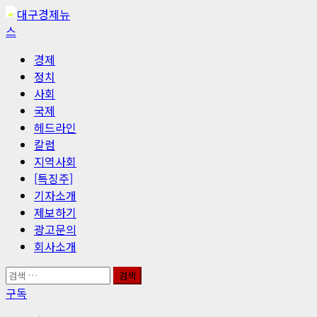
콘
텐
츠
기
경제
로
본
정치
바
메
사회
로
뉴
국제
가
헤드라인
기
칼럼
지역사회
[특징주]
기자소개
제보하기
광고문의
회사소개
검
색:
구독