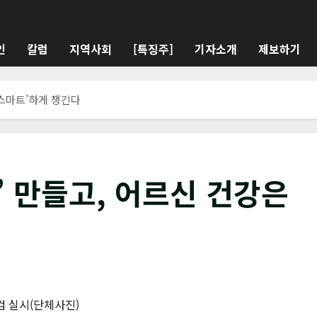
인
칼럼
지역사회
[특징주]
기자소개
제보하기
‘스마트’하게 챙긴다
’ 만들고, 어르신 건강은