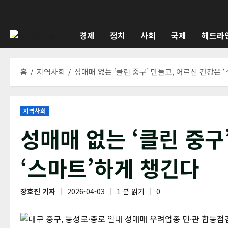
콘
텐
츠
경제
정치
사회
국제
헤드라
로
바
로
홈
지역사회
성매매 없는 ‘클린 중구’ 만들고, 어르신 건강은 
가
기
지역사회
성매매 없는 ‘클린 중구
‘스마트’하게 챙긴다
장호진 기자
2026-04-03
1 분 읽기
0