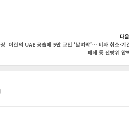
다음
차장
이란의 UAE 공습에 5만 교민 ‘날벼락’… 비자 취소·기
폐쇄 등 전방위 압
다