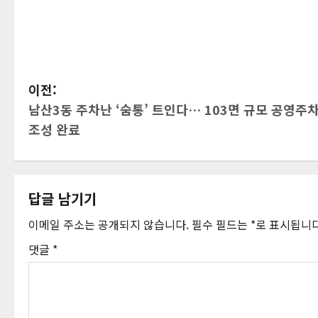
게
이전:
남산3동 주차난 ‘숨통’ 트인다… 103면 규모 공영주
시
조성 완료
물
내
답글 남기기
비
이메일 주소는 공개되지 않습니다.
필수 필드는
*
로 표시됩니
게
댓글
*
이
션