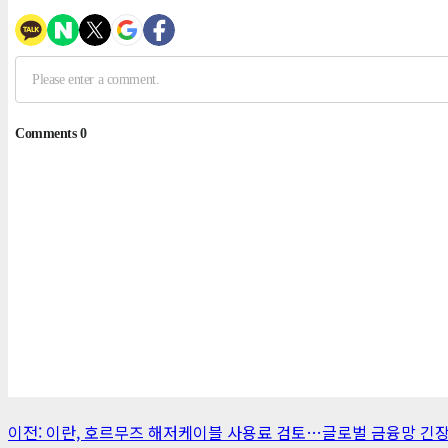
게
이전:
이란, 호르무즈 해저케이블 사용료 검토…글로벌 금융망 긴장