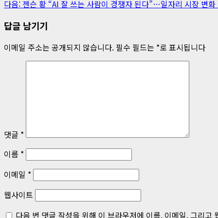
다음:
젠슨 황 “AI 잘 쓰는 사람이 경쟁자 된다”…일자리 시장 변화
시
답글 남기기
물
내
이메일 주소는 공개되지 않습니다.
필수 필드는
*
로 표시됩니다
비
게
이
션
댓글
*
이름
*
이메일
*
웹사이트
다음 번 댓글 작성을 위해 이 브라우저에 이름, 이메일, 그리고