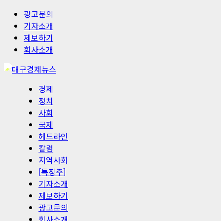
콘
광고문의
텐
기자소개
츠
제보하기
로
회사소개
바
로
가
기
경제
기
본
정치
메
사회
뉴
국제
헤드라인
칼럼
지역사회
[특징주]
기자소개
제보하기
광고문의
회사소개