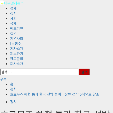
콘
텐
기
경제
츠
본
정치
로
메
사회
바
뉴
국제
로
헤드라인
가
칼럼
기
지역사회
[특징주]
기자소개
제보하기
광고문의
회사소개
검
색:
구독
홈
정치
호르무즈 해협 통과 한국 선박 늘어…잔류 선박 5척으로 감소
정치