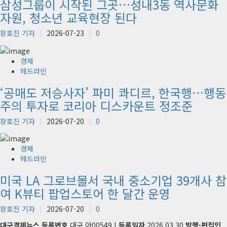
삼성그룹이 시작된 그곳…성내3동 역사문화
자원, 청소년 교육현장 된다
장호진 기자
2026-07-23
0
경제
헤드라인
‘공매도 저승사자’ 파미 콰디르, 한국행…행동
주의 투자로 코리아 디스카운트 정조준
장호진 기자
2026-07-20
0
경제
헤드라인
미국 LA 그로브몰서 국내 중소기업 39개사 참
여 K뷰티 팝업스토어 한 달간 운영
장호진 기자
2026-07-20
0
대구경제뉴스
등록번호
대구,아00549 |
등록일자
2026.03.30
발행·편집인