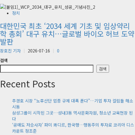
정치
대한민국 최초 ‘2034 세계 기초 및 임상약리
학 총회’ 대구 유치…글로벌 바이오 허브 도약
발판
장호진 기자
2026-07-16
0
검색
검색
Recent Posts
추경호 시장 “노후산단 업종 규제 대폭 푼다”…기업 투자 걸림돌 해소
시동
삼성그룹이 시작된 그곳…성내3동 역사문화자원, 청소년 교육현장 된
다
‘공매도 저승사자’ 파미 콰디르, 한국행…행동주의 투자로 코리아 디스
카운트 정조준