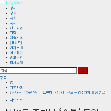
콘
텐
기
경제
츠
본
정치
로
메
사회
바
뉴
국제
로
헤드라인
가
칼럼
기
지역사회
[특징주]
기자소개
제보하기
광고문의
회사소개
검
색:
구독
홈
지역사회
남산3동 주차난 ‘숨통’ 트인다… 103면 규모 공영주차장 조성 완료
지역사회