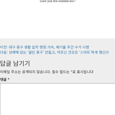
게
이전:
대구 중구 생활 밀착 행정 가속, 폐기물 주간 수거 시행
다음:
성매매 없는 ‘클린 중구’ 만들고, 어르신 건강은 ‘스마트’하게 챙긴다
시
답글 남기기
물
내
이메일 주소는 공개되지 않습니다.
필수 필드는
*
로 표시됩니다
비
댓글
*
게
이
션