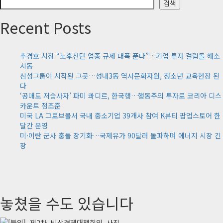
검색
Recent Posts
추경호 시장 “노후산단 업종 규제 대폭 푼다”…기업 투자 걸림돌 해소
시동
삼성그룹이 시작된 그곳…성내3동 역사문화자원, 청소년 교육현장 된
다
‘공매도 저승사자’ 파미 콰디르, 한국행…행동주의 투자로 코리아 디스
카운트 정조준
미국 LA 그로브몰서 국내 중소기업 39개사 참여 K뷰티 팝업스토어 한
달간 운영
미·이란 군사 충돌 장기화…국제유가 90달러 돌파하며 에너지 시장 긴
장
놓쳤을 수도 있습니다