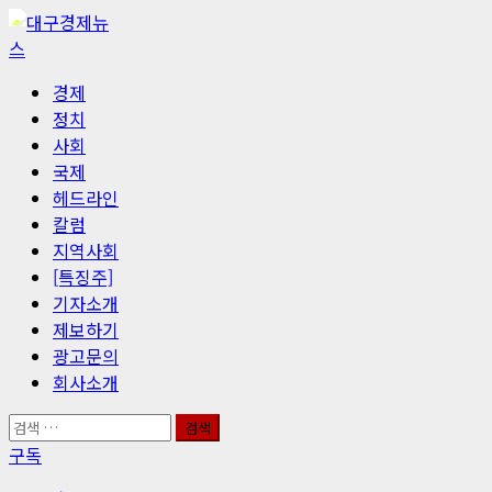
콘
텐
츠
기
경제
로
본
정치
바
메
사회
로
뉴
국제
가
헤드라인
기
칼럼
지역사회
[특징주]
기자소개
제보하기
광고문의
회사소개
검
색:
구독