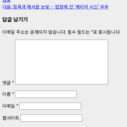
시
다음:
침묵과 매서운 눈빛… 법정에 선 ‘캐리어 시신’ 부부
물
답글 남기기
내
이메일 주소는 공개되지 않습니다.
필수 필드는
*
로 표시됩니다
비
게
이
션
댓글
*
이름
*
이메일
*
웹사이트