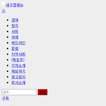
콘
텐
츠
기
경제
로
본
정치
바
메
사회
로
뉴
국제
가
헤드라인
기
칼럼
지역사회
[특징주]
기자소개
제보하기
광고문의
회사소개
검
색:
구독