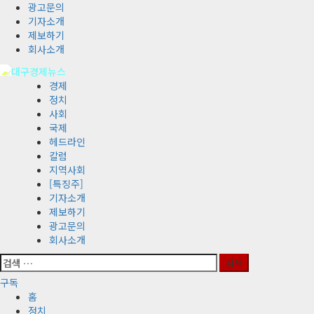
콘
광고문의
텐
기자소개
츠
제보하기
로
회사소개
바
로
기
경제
가
본
정치
기
메
사회
뉴
국제
헤드라인
칼럼
지역사회
[특징주]
기자소개
제보하기
광고문의
회사소개
검
색:
구독
홈
정치