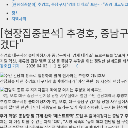
[현장집중분석] 추경호, 중남구서 ‘경제 대개조’ 포문… “중앙 네트워
정치
지역사회
[현장집중분석] 추경호, 중남구
겠다”
추경호 대구시장 출마예정자가 중남구에서 ‘경제 대개조’ 프로젝트를 발표하며 
지털 혁신, 체류형 관광 벨트 조성 등 중남구 부활을 위한 정밀한 설계도를 
장호진 기자
2026-04-03
1 분 읽기
0
간담회를 마친 추경호 대구시장 출마예정자가 '예산 폭탄' 등 자신의 핵심 공
3일 오후 대구 중남구 김기웅 당협 사무실에서 열린 주민 간담회에서
추경호
추경호 대구시장 출마예정자가 3일 오후, 대구 중남구 김기웅 당협 사무실에서
들의 절박한 현안이 만나 시종일관 뜨거운 열기 속에 진행됐다. 본지는 현장에
주거 혁명: 종상향 및 규제 완화 ‘패스트트랙’ 도입
추 출마예정자는 중남구 주
제는 더 이상 미룰 수 없는 과제”라며, “시장 직속의 ‘규제 혁파 전담팀’
분담금 부담을 최소화하는 실질적 혜택을 반드시 이끌어내겠다고 공언했다.