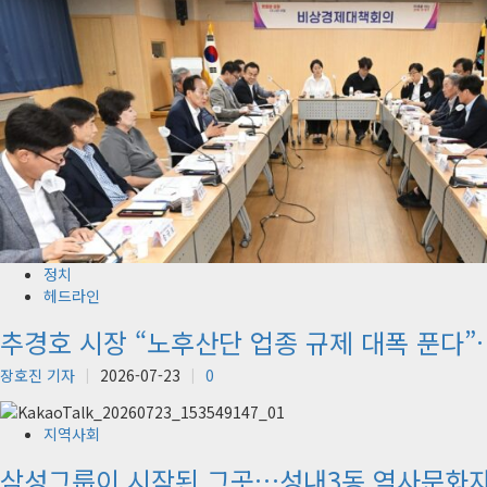
정치
헤드라인
추경호 시장 “노후산단 업종 규제 대폭 푼다”
장호진 기자
2026-07-23
0
지역사회
삼성그룹이 시작된 그곳…성내3동 역사문화자