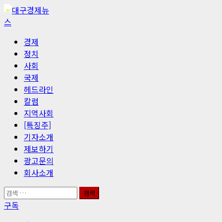
콘
텐
츠
기
경제
로
본
정치
바
메
사회
로
뉴
국제
가
헤드라인
기
칼럼
지역사회
[특징주]
기자소개
제보하기
광고문의
회사소개
검
색:
구독