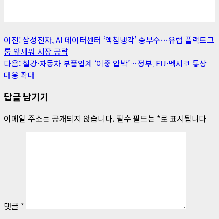
게
이전:
삼성전자, AI 데이터센터 ‘액침냉각’ 승부수…유럽 플랙트그
룹 앞세워 시장 공략
시
다음:
철강·자동차 부품업계 ‘이중 압박’…정부, EU·멕시코 통상
물
대응 확대
내
답글 남기기
비
이메일 주소는 공개되지 않습니다.
필수 필드는
*
로 표시됩니다
게
이
션
댓글
*