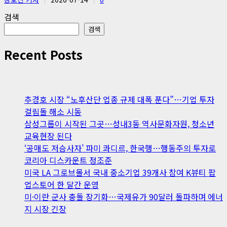
검색
검색
Recent Posts
추경호 시장 “노후산단 업종 규제 대폭 푼다”…기업 투자
걸림돌 해소 시동
삼성그룹이 시작된 그곳…성내3동 역사문화자원, 청소년
교육현장 된다
‘공매도 저승사자’ 파미 콰디르, 한국행…행동주의 투자로
코리아 디스카운트 정조준
미국 LA 그로브몰서 국내 중소기업 39개사 참여 K뷰티 팝
업스토어 한 달간 운영
미·이란 군사 충돌 장기화…국제유가 90달러 돌파하며 에너
지 시장 긴장