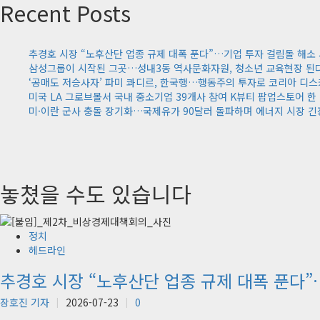
Recent Posts
추경호 시장 “노후산단 업종 규제 대폭 푼다”…기업 투자 걸림돌 해소
삼성그룹이 시작된 그곳…성내3동 역사문화자원, 청소년 교육현장 된
‘공매도 저승사자’ 파미 콰디르, 한국행…행동주의 투자로 코리아 디
미국 LA 그로브몰서 국내 중소기업 39개사 참여 K뷰티 팝업스토어 한
미·이란 군사 충돌 장기화…국제유가 90달러 돌파하며 에너지 시장 긴
놓쳤을 수도 있습니다
정치
헤드라인
추경호 시장 “노후산단 업종 규제 대폭 푼다”
장호진 기자
2026-07-23
0