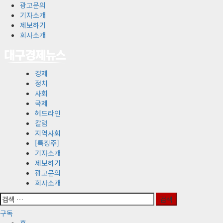
콘
광고문의
텐
기자소개
츠
제보하기
로
회사소개
바
로
가
기
경제
기
본
정치
메
사회
뉴
국제
헤드라인
칼럼
지역사회
[특징주]
기자소개
제보하기
광고문의
회사소개
검
색:
구독