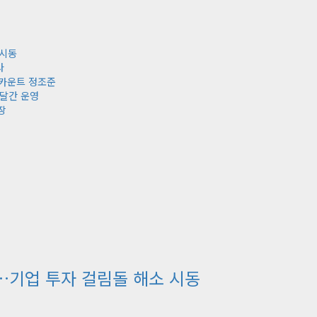
 시동
다
스카운트 정조준
 달간 운영
장
…기업 투자 걸림돌 해소 시동