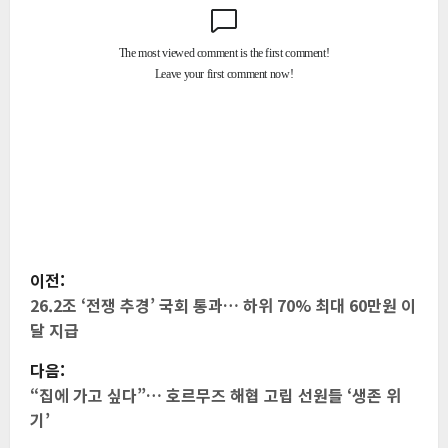
게
이전:
시
26.2조 ‘전쟁 추경’ 국회 통과… 하위 70% 최대 60만원 이
달 지급
물
다음:
내
“집에 가고 싶다”… 호르무즈 해협 고립 선원들 ‘생존 위
기’
비