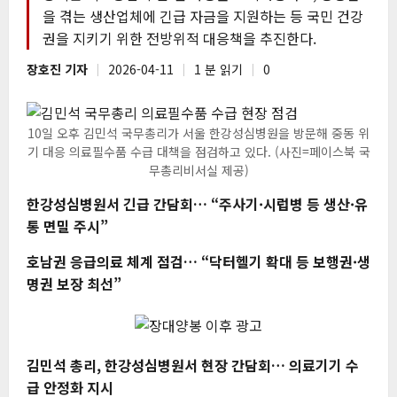
을 겪는 생산업체에 긴급 자금을 지원하는 등 국민 건강
권을 지키기 위한 전방위적 대응책을 추진한다.
장호진 기자
2026-04-11
1 분 읽기
0
10일 오후 김민석 국무총리가 서울 한강성심병원을 방문해 중동 위
기 대응 의료필수품 수급 대책을 점검하고 있다. (사진=페이스북 국
무총리비서실 제공)
한강성심병원서 긴급 간담회… “주사기·시럽병 등 생산·유
통 면밀 주시”
호남권 응급의료 체계 점검… “닥터헬기 확대 등 보행권·생
명권 보장 최선”
김민석 총리, 한강성심병원서 현장 간담회… 의료기기 수
급 안정화 지시