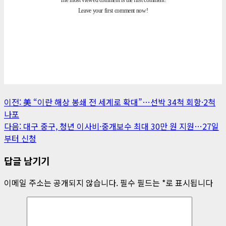
게
이전:
美 “이란 해상 봉쇄 전 세계로 확대”…선박 34척 회항·2척
나포
시
다음:
대구 중구, 청년 이사비·중개보수 최대 30만 원 지원…27일
물
부터 신청
내
답글 남기기
비
이메일 주소는 공개되지 않습니다.
필수 필드는
*
로 표시됩니다
게
이