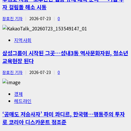
자 걸림돌 해소 시동
장호진 기자
2026-07-23
0
지역사회
삼성그룹이 시작된 그곳…성내3동 역사문화자원, 청소년
교육현장 된다
장호진 기자
2026-07-23
0
경제
헤드라인
‘공매도 저승사자’ 파미 콰디르, 한국행…행동주의 투자
로 코리아 디스카운트 정조준