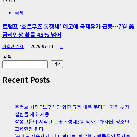
국제
트럼프 ‘호르무즈 통행세’ 예고에 국제유가 급등…7월 美
금리인상 확률 45% 넘어
장호진 기자
2026-07-14
0
검색
검색
Recent Posts
추경호 시장 “노후산단 업종 규제 대폭 푼다”…기업 투자
걸림돌 해소 시동
삼성그룹이 시작된 그곳…성내3동 역사문화자원, 청소년
교육현장 된다
‘공매도 저승사자’ 파미 콰디르, 한국행…행동주의 투자로