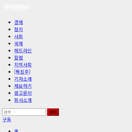
콘
텐
츠
기
경제
로
본
정치
바
메
사회
로
뉴
국제
가
헤드라인
기
칼럼
지역사회
[특징주]
기자소개
제보하기
광고문의
회사소개
검
색:
구독
홈