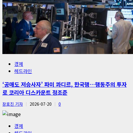
경제
헤드라인
‘공매도 저승사자’ 파미 콰디르, 한국행…행동주의 투자
로 코리아 디스카운트 정조준
장호진 기자
2026-07-20
0
경제
헤드라인