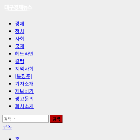
콘
텐
츠
기
경제
로
본
정치
바
메
사회
로
뉴
국제
가
헤드라인
기
칼럼
지역사회
[특징주]
기자소개
제보하기
광고문의
회사소개
검
색:
구독
홈