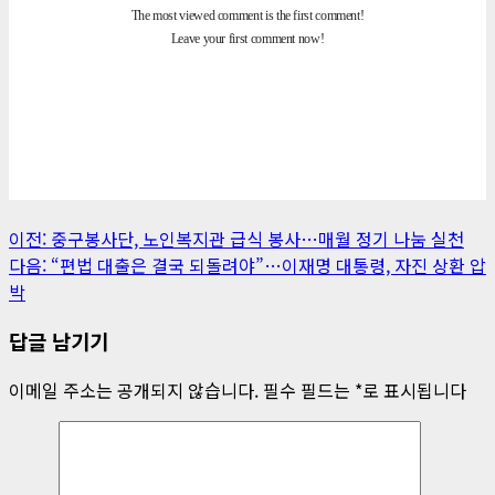
게
이전:
중구봉사단, 노인복지관 급식 봉사…매월 정기 나눔 실천
다음:
“편법 대출은 결국 되돌려야”…이재명 대통령, 자진 상환 압
시
박
물
답글 남기기
내
이메일 주소는 공개되지 않습니다.
필수 필드는
*
로 표시됩니다
비
게
이