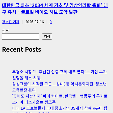
대한민국 최초 ‘2034 세계 기초 및 임상약리학 총회’ 대
구 유치…글로벌 바이오 허브 도약 발판
장호진 기자
2026-07-16
0
검색
검색
Recent Posts
추경호 시장 “노후산단 업종 규제 대폭 푼다”…기업 투자
걸림돌 해소 시동
삼성그룹이 시작된 그곳…성내3동 역사문화자원, 청소년
교육현장 된다
‘공매도 저승사자’ 파미 콰디르, 한국행…행동주의 투자로
코리아 디스카운트 정조준
미국 LA 그로브몰서 국내 중소기업 39개사 참여 K뷰티 팝