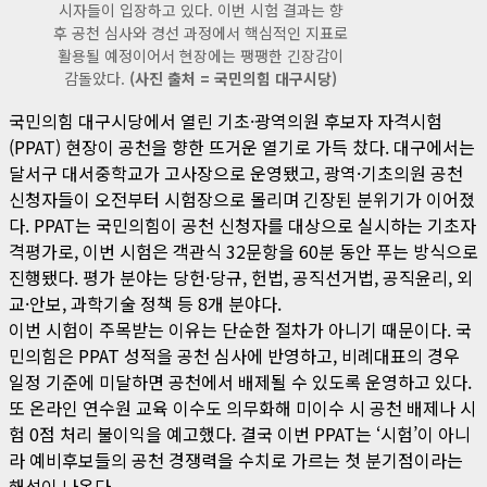
시자들이 입장하고 있다. 이번 시험 결과는 향
후 공천 심사와 경선 과정에서 핵심적인 지표로
활용될 예정이어서 현장에는 팽팽한 긴장감이
감돌았다.
(사진 출처 = 국민의힘 대구시당)
국민의힘 대구시당에서 열린 기초·광역의원 후보자 자격시험
(PPAT) 현장이 공천을 향한 뜨거운 열기로 가득 찼다. 대구에서는
달서구 대서중학교가 고사장으로 운영됐고, 광역·기초의원 공천
신청자들이 오전부터 시험장으로 몰리며 긴장된 분위기가 이어졌
다. PPAT는 국민의힘이 공천 신청자를 대상으로 실시하는 기초자
격평가로, 이번 시험은 객관식 32문항을 60분 동안 푸는 방식으로
진행됐다. 평가 분야는 당헌·당규, 헌법, 공직선거법, 공직윤리, 외
교·안보, 과학기술 정책 등 8개 분야다.
이번 시험이 주목받는 이유는 단순한 절차가 아니기 때문이다. 국
민의힘은 PPAT 성적을 공천 심사에 반영하고, 비례대표의 경우
일정 기준에 미달하면 공천에서 배제될 수 있도록 운영하고 있다.
또 온라인 연수원 교육 이수도 의무화해 미이수 시 공천 배제나 시
험 0점 처리 불이익을 예고했다. 결국 이번 PPAT는 ‘시험’이 아니
라 예비후보들의 공천 경쟁력을 수치로 가르는 첫 분기점이라는
해석이 나온다.