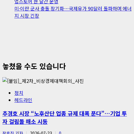
업스토어 한 달간 운영
미·이란 군사 충돌 장기화…국제유가 90달러 돌파하며 에너
지 시장 긴장
놓쳤을 수도 있습니다
정치
헤드라인
추경호 시장 “노후산단 업종 규제 대폭 푼다”…기업 투
자 걸림돌 해소 시동
장호진 기자
2026-07-23
0