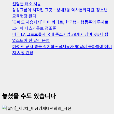
걸림돌 해소 시동
삼성그룹이 시작된 그곳…성내3동 역사문화자원, 청소년
교육현장 된다
‘공매도 저승사자’ 파미 콰디르, 한국행…행동주의 투자로
코리아 디스카운트 정조준
미국 LA 그로브몰서 국내 중소기업 39개사 참여 K뷰티 팝
업스토어 한 달간 운영
미·이란 군사 충돌 장기화…국제유가 90달러 돌파하며 에너
지 시장 긴장
놓쳤을 수도 있습니다