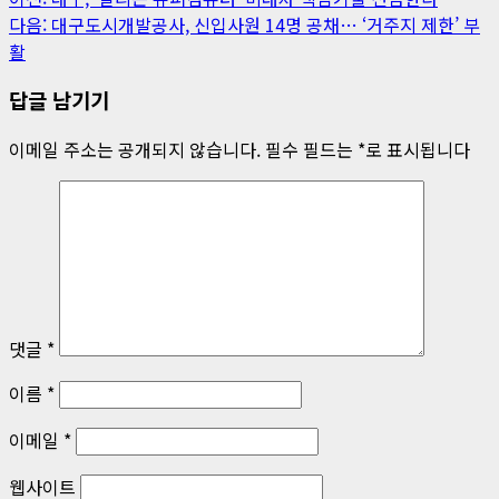
게
다음:
대구도시개발공사, 신입사원 14명 공채… ‘거주지 제한’ 부
시
활
물
답글 남기기
내
이메일 주소는 공개되지 않습니다.
필수 필드는
*
로 표시됩니다
비
게
이
션
댓글
*
이름
*
이메일
*
웹사이트