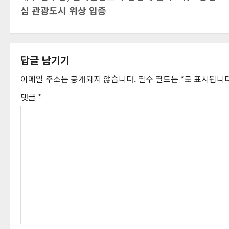
시
심 관광도시 위상 입증
물
내
답글 남기기
비
이메일 주소는 공개되지 않습니다.
필수 필드는
*
로 표시됩니
게
댓글
*
이
션