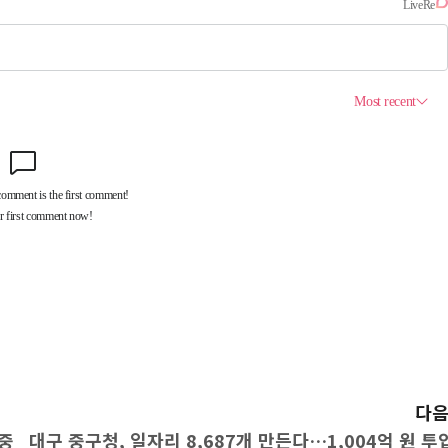
다음
중
대구 중구청, 일자리 8,687개 만든다…1,004억 원 투