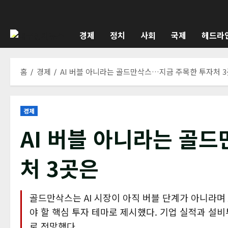
콘
텐
츠
경제
정치
사회
국제
헤드라
로
바
로
홈
경제
AI 버블 아니라는 골드만삭스…지금 주목한 투자처 
가
기
경제
AI 버블 아니라는 골
처 3곳은
골드만삭스는 AI 시장이 아직 버블 단계가 아니라며
야 할 핵심 투자 테마로 제시했다. 기업 실적과 설비
로 전망했다.