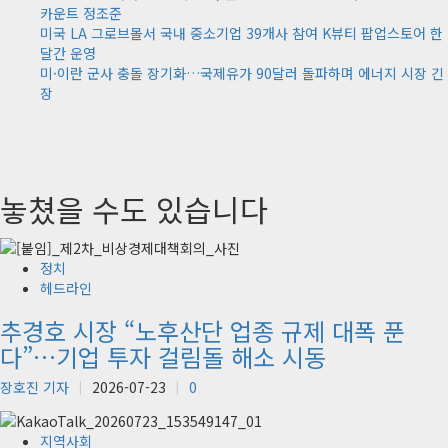
카운트 정조준
미국 LA 그로브몰서 국내 중소기업 39개사 참여 K뷰티 팝업스토어 한
달간 운영
미·이란 군사 충돌 장기화…국제유가 90달러 돌파하며 에너지 시장 긴
장
놓쳤을 수도 있습니다
정치
헤드라인
추경호 시장 “노후산단 업종 규제 대폭 푼
다”…기업 투자 걸림돌 해소 시동
장호진 기자
2026-07-23
0
지역사회