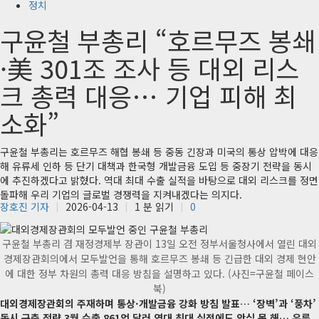
정치
구윤철 부총리 “호르무즈 봉쇄
·美 301조 조사 등 대외 리스
크 총력 대응… 기업 피해 최
소화”
구윤철 부총리는 호르무즈 해협 봉쇄 등 중동 긴장과 미국의 통상 압박에 대응
해 유류세 인하 등 단기 대책과 한국형 개발금융 도입 등 중장기 전략을 동시
에 추진하겠다고 밝혔다. 역대 최대 수출 실적을 바탕으로 대외 리스크를 정면
돌파해 우리 기업의 글로벌 경쟁력을 지켜내겠다는 의지다.
장호진 기자
2026-04-13
1 분 읽기
0
구윤철 부총리 겸 재정경제부 장관이 13일 오전 정부서울청사에서 열린 대외
경제장관회의에서 모두발언을 통해 호르무즈 봉쇄 등 긴급한 대외 경제 현안
에 대한 정부 차원의 총력 대응 방침을 설명하고 있다. (사진=구윤철 페이스
북)
대외경제장관회의 주재하며 통상·개발금융 강화 방침 발표… ‘장벽’과 ‘풍차’
동시 구축 전략
3월 수출 861억 달러 역대 최대 실적에도 안심 못 해… 유류