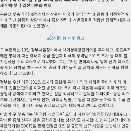
세 인하 및 수입선 다변화 병행
구윤철 부총리 겸 재정경제부 장관이 미국의 무역 압박과 중동의 지정학적 위
기가 겹친 엄중한 상황 속에서 통상 전략과 개발금융을 결합한 입체적 대응 체
계를 가동하겠다고 선언했다.
구 부총리는 13일 정부서울청사에서 대외경제장관회의를 주재하고, 호르무즈
해협 봉쇄에 따른 에너지 수급 불안과 미국의 무역법 301조 조사 등 대외 불
확실성을 주요 리스크로 지목했다. 그는 “거센 변화의 바람 앞에 단기 리스크
를 막는 장벽을 쌓는 동시에, 중장기 성장을 이끌 풍차를 세우는 전략을 병행
하겠다”고 강조했다.
정부는 우선 미국 301조 조사와 관련해 우리 기업의 피해를 줄이기 위해 미
측과 긴밀한 협의를 이어갈 방침이다. 특히 국내 자본재 수출이 미국 제조업
경쟁력 강화에 기여하고 있다는 점을 적극적으로 설득할 계획이다. 중동 리스
크와 관련해서는 유류세 인하, 비축유 방출, 수입선 다변화 등 가격 및 수급 안
정화를 위한 네 가지 축을 중심으로 밀착 대응하고 있다고 설명했다.
아울러 구 부총리는 ‘한국형 개발금융’ 도입과 자유무역협정(FTA) 네트워크
확대를 통해 신흥시장을 공략하겠다는 청사진도 제시했다. 향후 3년간 대외경
제협력기금(EDCF)을 통해 연평균 3조 원 규모의 신규 사업을 승인하고 인공