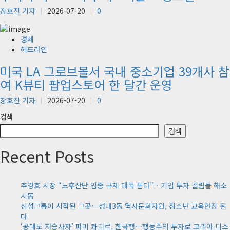
장호진 기자
2026-07-20
0
경제
헤드라인
미국 LA 그로브몰서 국내 중소기업 39개사 참
여 K뷰티 팝업스토어 한 달간 운영
장호진 기자
2026-07-20
0
검색
검색
Recent Posts
추경호 시장 “노후산단 업종 규제 대폭 푼다”…기업 투자 걸림돌 해소
시동
삼성그룹이 시작된 그곳…성내3동 역사문화자원, 청소년 교육현장 된
다
‘공매도 저승사자’ 파미 콰디르, 한국행…행동주의 투자로 코리아 디스