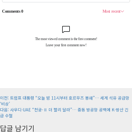
게
이전:
트럼프 대통령 “오늘 밤 11시부터 호르무즈 봉쇄”… 세계 석유 공급망
‘비상’
시
다음:
사우디·UAE “천궁-Ⅱ 더 빨리 달라”… 중동 방공망 공백에 K-방산 긴
물
급 수혈
내
답글 남기기