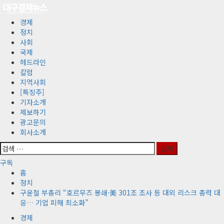
콘
텐
기
경제
츠
본
정치
로
메
사회
바
뉴
국제
로
헤드라인
가
칼럼
기
지역사회
[특징주]
기자소개
제보하기
광고문의
회사소개
검
색:
구독
홈
정치
구윤철 부총리 “호르무즈 봉쇄·美 301조 조사 등 대외 리스크 총력 대
응… 기업 피해 최소화”
경제