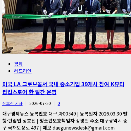
경제
헤드라인
미국 LA 그로브몰서 국내 중소기업 39개사 참여 K뷰티
팝업스토어 한 달간 운영
장호진 기자
2026-07-20
0
대구경제뉴스
등록번호
대구,아00549 |
등록일자
2026.03.30
발
행·편집인
장호진 |
청소년보호책임자
장병현
주소
대구광역시 중
구 국채보상로 497 |
제보
daegunewsdesk@gmail.com