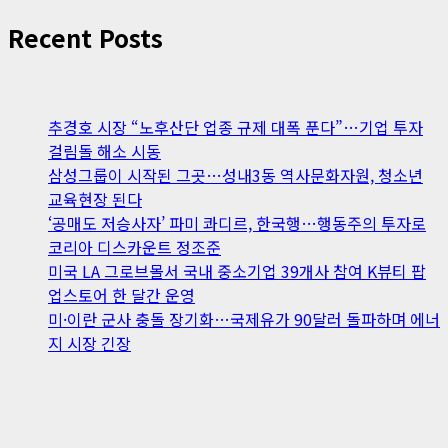
Recent Posts
추경호 시장 “노후산단 업종 규제 대폭 푼다”…기업 투자
걸림돌 해소 시동
삼성그룹이 시작된 그곳…성내3동 역사문화자원, 청소년
교육현장 된다
‘공매도 저승사자’ 파미 콰디르, 한국행…행동주의 투자로
코리아 디스카운트 정조준
미국 LA 그로브몰서 국내 중소기업 39개사 참여 K뷰티 팝
업스토어 한 달간 운영
미·이란 군사 충돌 장기화…국제유가 90달러 돌파하며 에너
지 시장 긴장