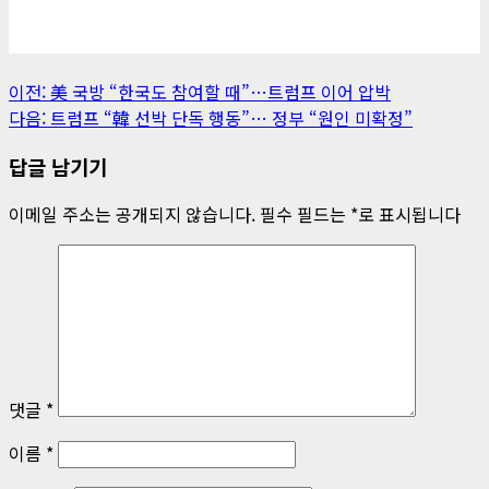
게
이전:
美 국방 “한국도 참여할 때”…트럼프 이어 압박
다음:
트럼프 “韓 선박 단독 행동”… 정부 “원인 미확정”
시
답글 남기기
물
내
이메일 주소는 공개되지 않습니다.
필수 필드는
*
로 표시됩니다
비
게
이
션
댓글
*
이름
*