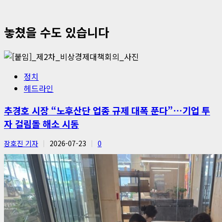
놓쳤을 수도 있습니다
정치
헤드라인
추경호 시장 “노후산단 업종 규제 대폭 푼다”…기업 투
자 걸림돌 해소 시동
장호진 기자
2026-07-23
0