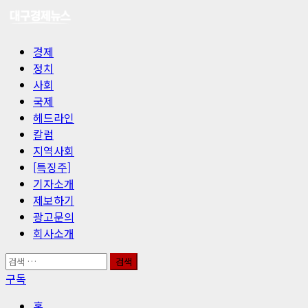
콘
텐
츠
기
경제
로
본
정치
바
메
사회
로
뉴
국제
가
헤드라인
기
칼럼
지역사회
[특징주]
기자소개
제보하기
광고문의
회사소개
검
색:
구독
홈