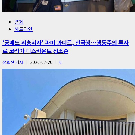
경제
헤드라인
‘공매도 저승사자’ 파미 콰디르, 한국행…행동주의 투자
로 코리아 디스카운트 정조준
장호진 기자
2026-07-20
0