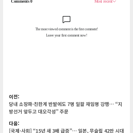
게
이전:
시
당내 소장파·친한계 반발에도 7명 일괄 재임명 강행… “지
방선거 앞두고 대오각성” 주문
물
다음:
내
[국제·사회] “15년 새 3배 급증”… 일본, 무슬림 42만 시대