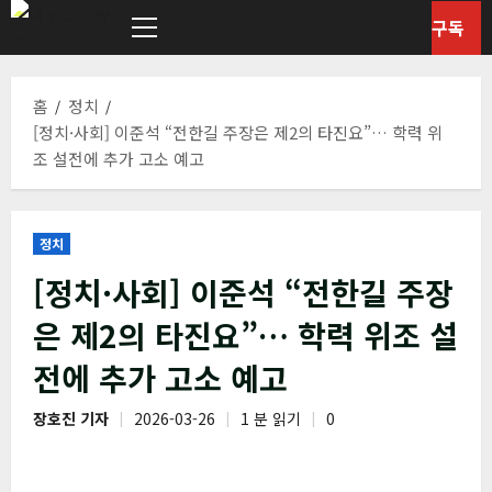
콘
구독
텐
기
본
츠
메
로
홈
정치
뉴
바
[정치·사회] 이준석 “전한길 주장은 제2의 타진요”… 학력 위
로
조 설전에 추가 고소 예고
가
기
정치
[정치·사회] 이준석 “전한길 주장
은 제2의 타진요”… 학력 위조 설
전에 추가 고소 예고
장호진 기자
2026-03-26
1 분 읽기
0