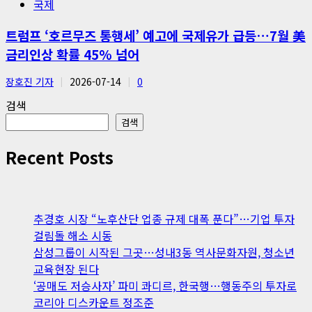
국제
트럼프 ‘호르무즈 통행세’ 예고에 국제유가 급등…7월 美
금리인상 확률 45% 넘어
장호진 기자
2026-07-14
0
검색
검색
Recent Posts
추경호 시장 “노후산단 업종 규제 대폭 푼다”…기업 투자
걸림돌 해소 시동
삼성그룹이 시작된 그곳…성내3동 역사문화자원, 청소년
교육현장 된다
‘공매도 저승사자’ 파미 콰디르, 한국행…행동주의 투자로
코리아 디스카운트 정조준