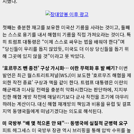
시했다.
첫째는 충분한 재고를 보유한 미국산 기름을 사라는 것이고, 둘째
는 스스로 용기를 내서 해협의 기름을 직접 가져오라는 것이다. 특
히 트럼프 대통령은 “이제 스스로 싸우는 법을 배워야 한다”며
“당신들이 우리를 돕지 않았듯, 미국도 더 이상 당신들을 돕기 위
해 그곳에 있지 않을 것”이라고 못 박았다.
‘호르무즈 뺀 종전’ 구상 가시화… 이란 무력화 후 발 빼기?
이번
발언은 최근 월스트리트저널(WSJ)이 보도한 ‘호르무즈 해협을 제
외한 작전 종료’ 구상과 맥을 같이 한다. 트럼프 대통령은 이란의
해군력과 미사일 전력을 충분히 약화시켰다는 판단하에, 지지부
진한 해협 개방 작전에 매달리기보다 군사 작전을 조기에 마무리
하려는 계산이다. 대신 해협 재개방의 책임과 비용을 유럽 및 걸프
지역 동맹국들에게 떠넘기겠다는 의도로 해석된다.
미 국방부 “배 몇 척으론 안 돼”… 동맹국에 실질적 군병력 요구
피트 헤그세스 미 국방부 장관 역시 브리핑을 통해 압박 수위를 높