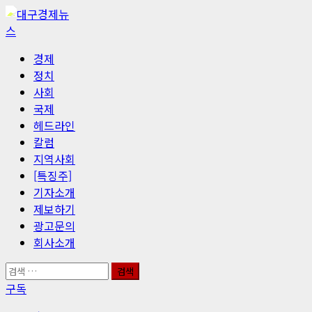
콘
텐
츠
기
경제
로
본
정치
바
메
사회
로
뉴
국제
가
헤드라인
기
칼럼
지역사회
[특징주]
기자소개
제보하기
광고문의
회사소개
검
색:
구독