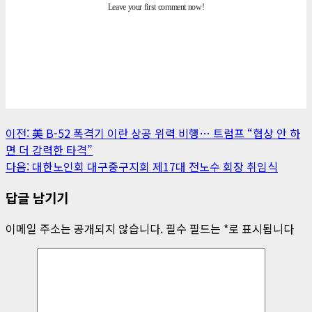
게
이전:
美 B-52 폭격기 이란 상공 위력 비행… 트럼프 “협상 안 하
면 더 강력한 타격”
시
다음:
대한노인회 대구중구지회 제17대 전노수 회장 취임식
물
답글 남기기
내
이메일 주소는 공개되지 않습니다.
필수 필드는
*
로 표시됩니다
비
게
이
션