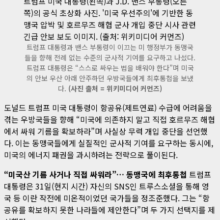
트럼프 대통령과 밴스 부통령이 이끄는 미 행정부가 동맹국
들을 향해 전례 없는 수준의 군사적 기여를 요구하고 나섰다.
트럼프 대통령은 “스스로 싸우는 법을 배워야 한다”며 미국
의 안보 우산 아래 안주하던 우방국들에게 최후통첩을 보냈
다.
(사진 출처 = 위키미디어 커먼즈)
도널드 트럼프 미국 대통령이 항공유(제트연료) 수급에 어려움을
겪는 우방국들을 향해 “미국에 의존하지 말고 직접 호르무즈 해협
에서 싸워 기름을 확보하라”며 사실상 무력 개입 중단을 선언했
다. 이는 동맹국들에게 실질적인 군사적 기여를 요구하는 동시에,
미국의 에너지 패권을 과시하려는 전략으로 풀이된다.
“미국산 기름 사거나 직접 싸워라”… 동맹국에 최후통첩
트럼프
대통령은 31일(현지 시간) 자신의 SNS인 트루스소셜을 통해 영
국 등 이란 작전에 미온적이었던 국가들을 정조준했다. 그는 “항
공유를 확보하지 못한 나라들에 제안한다”며 두 가지 선택지를 제