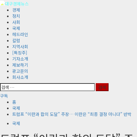
콘
텐
기
경제
츠
본
정치
로
메
사회
바
뉴
국제
로
헤드라인
가
칼럼
기
지역사회
[특징주]
기자소개
제보하기
광고문의
회사소개
검
색:
구독
홈
국제
트럼프 “이란과 합의 도달” 주장… 이란은 “최종 결정 아니다” 반박
국제