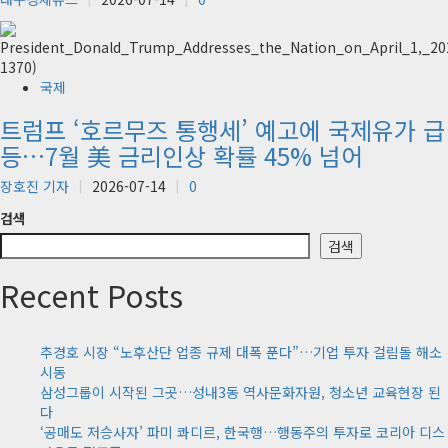
국제
트럼프 ‘호르무즈 통행세’ 예고에 국제유가 급
등…7월 美 금리인상 확률 45% 넘어
장호진 기자
2026-07-14
0
검색
검색
Recent Posts
추경호 시장 “노후산단 업종 규제 대폭 푼다”…기업 투자 걸림돌 해소
시동
삼성그룹이 시작된 그곳…성내3동 역사문화자원, 청소년 교육현장 된
다
‘공매도 저승사자’ 파미 콰디르, 한국행…행동주의 투자로 코리아 디스