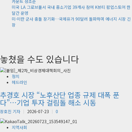
카운트 정조준
미국 LA 그로브몰서 국내 중소기업 39개사 참여 K뷰티 팝업스토어 한
달간 운영
미·이란 군사 충돌 장기화…국제유가 90달러 돌파하며 에너지 시장 긴
장
놓쳤을 수도 있습니다
정치
헤드라인
추경호 시장 “노후산단 업종 규제 대폭 푼
다”…기업 투자 걸림돌 해소 시동
장호진 기자
2026-07-23
0
지역사회