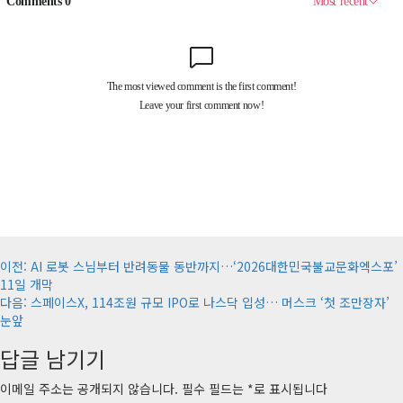
게
이전:
AI 로봇 스님부터 반려동물 동반까지…‘2026대한민국불교문화엑스포’
11일 개막
시
다음:
스페이스X, 114조원 규모 IPO로 나스닥 입성… 머스크 ‘첫 조만장자’
물
눈앞
내
답글 남기기
비
이메일 주소는 공개되지 않습니다.
필수 필드는
*
로 표시됩니다