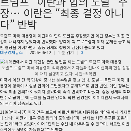
트럼프 “이란과 합의 도달” 주
장… 이란은 “최종 결정 아니
다” 반박
트럼프 미국 대통령이 이란과의 합의 도달을 주장했지만 이란 정부는 최종 결
정이 내려지지 않았다며 반박했다. 양측이 핵 프로그램과 제재 문제를 놓고 막
판 협상을 이어가면서 중동 정세의 향방에 관심이 쏠리고 있다.
대구경제뉴스
2026-06-12
1 분 읽기
0
도널드 트럼프 미국 대통령이 백악관에서 기자들과 만나 이란과의 협상 상황
에 대해 설명하고 있다. 사진=백악관
미국과 이란 간 핵 협상이 중대한 분수령을 맞고 있다. 도널드 트럼프 미국 대
통령이 양국이 사실상 합의에 도달했다고 공개적으로 밝힌 반면, 이란 정부는
아직 최종 합의가 이뤄지지 않았다며 즉각 반박하고 나섰다. 중동 정세의 최대
변수로 꼽혀온 핵 문제를 둘러싼 양측의 막판 신경전이 이어지면서 국제사회
의 관심이 집중되고 있다.
11일(현지시간) 미국 언론 보도에 따르면 트럼프 대통령은 백악관에서 기자들
과 만나 “이란과 매우 좋은 합의에 도달했다”며 “현재는 최종 문구를 조율하
는 단계”라고 밝혔다. 이어 “합의는 수일 내 마무리될 수 있으며, 빠르면 이번
주말에도 서명이 가능하다”고 말했다.