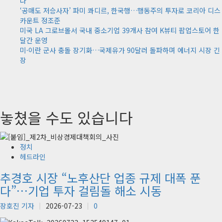
다
‘공매도 저승사자’ 파미 콰디르, 한국행…행동주의 투자로 코리아 디스
카운트 정조준
미국 LA 그로브몰서 국내 중소기업 39개사 참여 K뷰티 팝업스토어 한
달간 운영
미·이란 군사 충돌 장기화…국제유가 90달러 돌파하며 에너지 시장 긴
장
놓쳤을 수도 있습니다
정치
헤드라인
추경호 시장 “노후산단 업종 규제 대폭 푼
다”…기업 투자 걸림돌 해소 시동
장호진 기자
2026-07-23
0