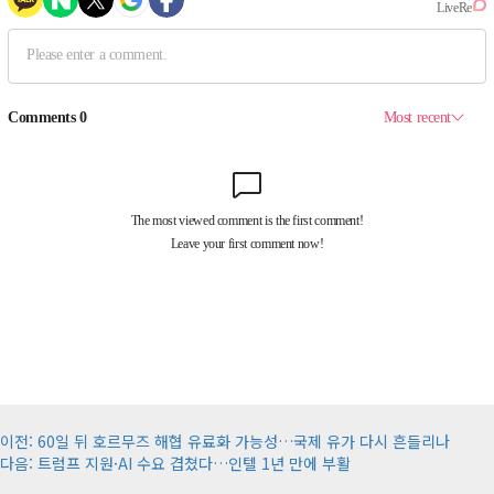
게
이전:
60일 뒤 호르무즈 해협 유료화 가능성…국제 유가 다시 흔들리나
다음:
트럼프 지원·AI 수요 겹쳤다…인텔 1년 만에 부활
시