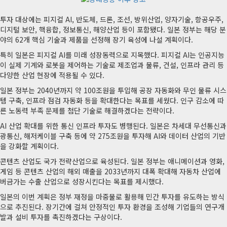
투자 대상에는 피지컬 AI, 반도체, 드론, 조선, 방위산업, 양자기술, 항공우주,
디지털 보안, 핵융합, 정보통신, 해양산업 등이 포함됐다. 일본 정부는 해당 분
야의 62개 핵심 기술과 제품을 선정해 장기 육성에 나설 계획이다.
특히 일본은 피지컬 AI를 미래 성장동력으로 지목했다. 피지컬 AI는 인공지능
이 실제 기계와 로봇을 제어하는 기술로 제조업과 물류, 건설, 인프라 관리 등
다양한 산업 현장에 적용될 수 있다.
일본 정부는 2040년까지 약 100조원을 투입해 공장 자동화와 무인 물류 시스
템 구축, 인프라 점검 자동화 등을 확대한다는 목표를 세웠다. 인구 감소에 따
른 노동력 부족 문제를 첨단 기술로 해결하겠다는 전략이다.
AI 산업 확대를 위한 통신 인프라 투자도 병행된다. 일본은 차세대 무선통신과
광통신, 해저케이블 구축 등에 약 275조원을 투자해 AI와 데이터 산업의 기반
을 강화할 계획이다.
콘텐츠 산업도 국가 전략산업으로 육성된다. 일본 정부는 애니메이션과 영화,
게임 등 콘텐츠 산업의 해외 매출을 2033년까지 대폭 확대해 자동차 산업에
버금가는 수출 산업으로 성장시킨다는 목표를 제시했다.
일본의 이번 계획은 정부 재정을 마중물로 활용해 민간 투자를 유도하는 방식
으로 추진된다. 장기간에 걸쳐 안정적인 투자 환경을 조성해 기업들의 연구개
발과 설비 투자를 촉진하겠다는 구상이다.