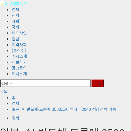
콘
텐
기
경제
츠
본
정치
로
메
사회
바
뉴
국제
로
헤드라인
가
칼럼
기
지역사회
[특징주]
기자소개
제보하기
광고문의
회사소개
검
색:
구독
홈
경제
일본, AI·반도체·드론에 3500조원 투자…2040 성장전략 가동
경제