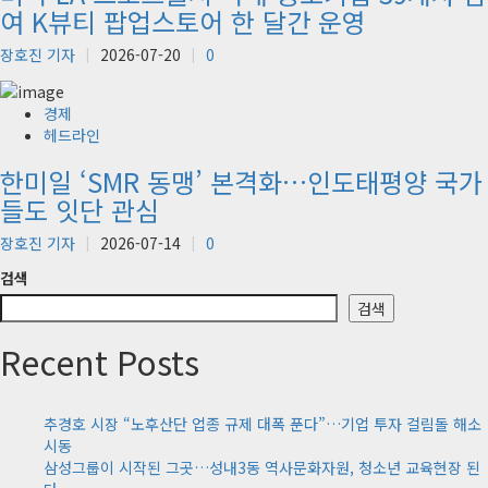
여 K뷰티 팝업스토어 한 달간 운영
장호진 기자
2026-07-20
0
경제
헤드라인
한미일 ‘SMR 동맹’ 본격화…인도태평양 국가
들도 잇단 관심
장호진 기자
2026-07-14
0
검색
검색
Recent Posts
추경호 시장 “노후산단 업종 규제 대폭 푼다”…기업 투자 걸림돌 해소
시동
삼성그룹이 시작된 그곳…성내3동 역사문화자원, 청소년 교육현장 된