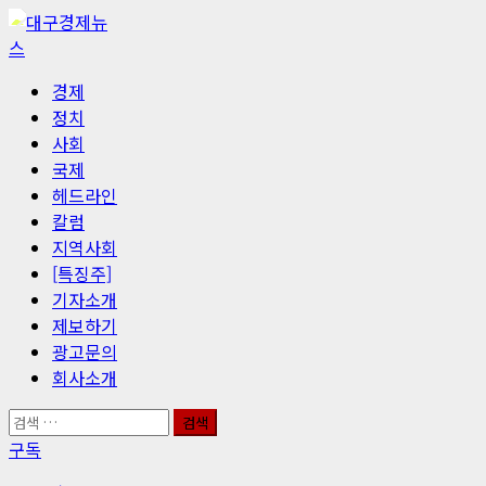
콘
텐
츠
기
경제
로
본
정치
바
메
사회
로
뉴
국제
가
헤드라인
기
칼럼
지역사회
[특징주]
기자소개
제보하기
광고문의
회사소개
검
색:
구독