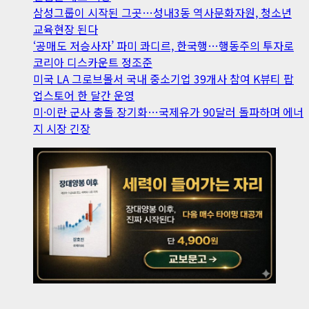
삼성그룹이 시작된 그곳…성내3동 역사문화자원, 청소년
교육현장 된다
‘공매도 저승사자’ 파미 콰디르, 한국행…행동주의 투자로
코리아 디스카운트 정조준
미국 LA 그로브몰서 국내 중소기업 39개사 참여 K뷰티 팝
업스토어 한 달간 운영
미·이란 군사 충돌 장기화…국제유가 90달러 돌파하며 에너
지 시장 긴장