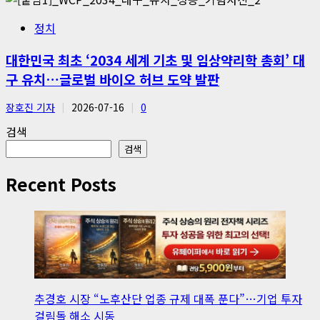
정치
대한민국 최초 ‘2034 세계 기초 및 임상약리학 총회’ 대
구 유치…글로벌 바이오 허브 도약 발판
장호진 기자
2026-07-16
0
검색
검색
Recent Posts
추경호 시장 “노후산단 업종 규제 대폭 푼다”…기업 투자
걸림돌 해소 시동