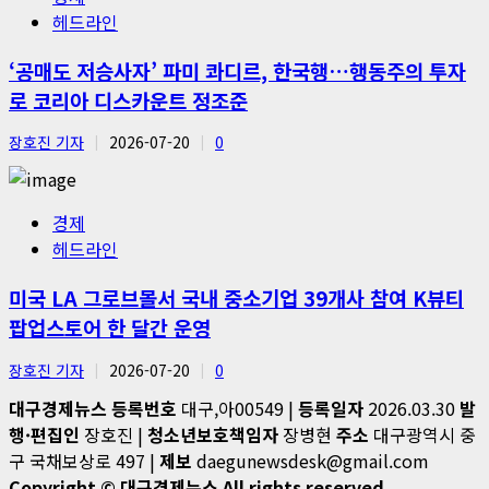
헤드라인
‘공매도 저승사자’ 파미 콰디르, 한국행…행동주의 투자
로 코리아 디스카운트 정조준
장호진 기자
2026-07-20
0
경제
헤드라인
미국 LA 그로브몰서 국내 중소기업 39개사 참여 K뷰티
팝업스토어 한 달간 운영
장호진 기자
2026-07-20
0
대구경제뉴스
등록번호
대구,아00549 |
등록일자
2026.03.30
발
행·편집인
장호진 |
청소년보호책임자
장병현
주소
대구광역시 중
구 국채보상로 497 |
제보
daegunewsdesk@gmail.com
Copyright © 대구경제뉴스 All rights reserved.