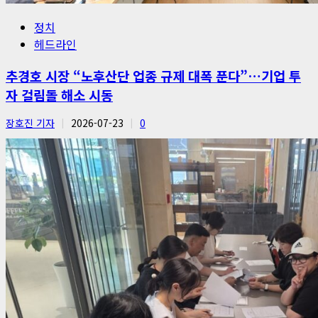
정치
헤드라인
추경호 시장 “노후산단 업종 규제 대폭 푼다”…기업 투
자 걸림돌 해소 시동
장호진 기자
2026-07-23
0