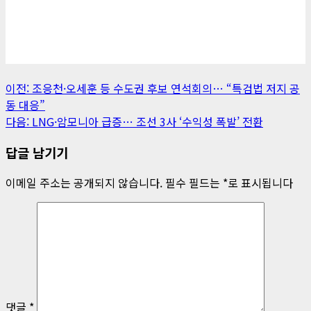
게
이전:
조응천·오세훈 등 수도권 후보 연석회의… “특검법 저지 공
동 대응”
시
다음:
LNG·암모니아 급증… 조선 3사 ‘수익성 폭발’ 전환
물
답글 남기기
내
이메일 주소는 공개되지 않습니다.
필수 필드는
*
로 표시됩니다
비
게
이
션
댓글
*