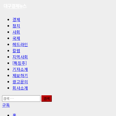
콘
텐
츠
기
경제
로
본
정치
바
메
사회
로
뉴
국제
가
헤드라인
기
칼럼
지역사회
[특징주]
기자소개
제보하기
광고문의
회사소개
검
색:
구독
홈