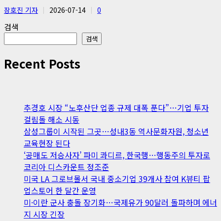
장호진 기자
2026-07-14
0
검색
검색
Recent Posts
추경호 시장 “노후산단 업종 규제 대폭 푼다”…기업 투자
걸림돌 해소 시동
삼성그룹이 시작된 그곳…성내3동 역사문화자원, 청소년
교육현장 된다
‘공매도 저승사자’ 파미 콰디르, 한국행…행동주의 투자로
코리아 디스카운트 정조준
미국 LA 그로브몰서 국내 중소기업 39개사 참여 K뷰티 팝
업스토어 한 달간 운영
미·이란 군사 충돌 장기화…국제유가 90달러 돌파하며 에너
지 시장 긴장