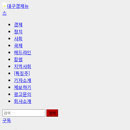
콘
텐
츠
기
경제
로
본
정치
바
메
사회
로
뉴
국제
가
헤드라인
기
칼럼
지역사회
[특징주]
기자소개
제보하기
광고문의
회사소개
검
색:
구독