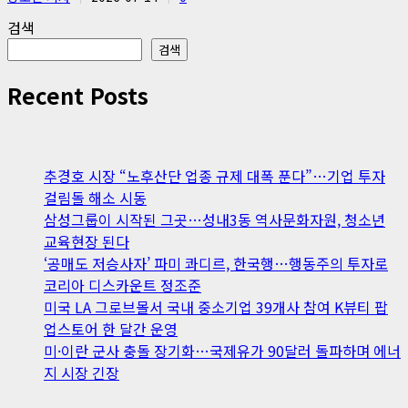
검색
검색
Recent Posts
추경호 시장 “노후산단 업종 규제 대폭 푼다”…기업 투자
걸림돌 해소 시동
삼성그룹이 시작된 그곳…성내3동 역사문화자원, 청소년
교육현장 된다
‘공매도 저승사자’ 파미 콰디르, 한국행…행동주의 투자로
코리아 디스카운트 정조준
미국 LA 그로브몰서 국내 중소기업 39개사 참여 K뷰티 팝
업스토어 한 달간 운영
미·이란 군사 충돌 장기화…국제유가 90달러 돌파하며 에너
지 시장 긴장