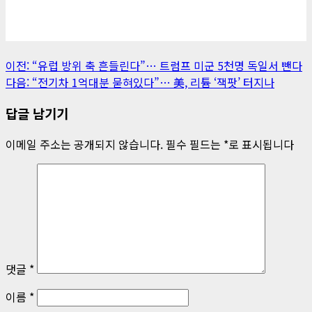
게
이전:
“유럽 방위 축 흔들린다”… 트럼프 미군 5천명 독일서 뺀다
다음:
“전기차 1억대분 묻혀있다”… 美, 리튬 ‘잭팟’ 터지나
시
답글 남기기
물
내
이메일 주소는 공개되지 않습니다.
필수 필드는
*
로 표시됩니다
비
게
이
션
댓글
*
이름
*