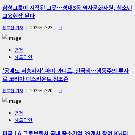
삼성그룹이 시작된 그곳…성내3동 역사문화자원, 청소년
교육현장 된다
장호진 기자
2026-07-23
0
경제
헤드라인
‘공매도 저승사자’ 파미 콰디르, 한국행…행동주의 투자
로 코리아 디스카운트 정조준
장호진 기자
2026-07-20
0
경제
헤드라인
미국 LA 그로브몰서 국내 중소기업 39개사 참여 K뷰티