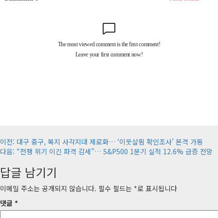
게
이전:
대구 중구, 복지 사각지대 제로화… ‘이웃살핌 확인조사’ 본격 가동
다음:
“전쟁 위기 이긴 파격 감세”… S&P500 1분기 실적 12.6% 급증 전망
시
답글 남기기
물
내
이메일 주소는 공개되지 않습니다.
필수 필드는
*
로 표시됩니다
비
댓글
*