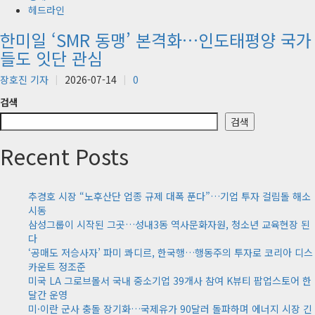
헤드라인
한미일 ‘SMR 동맹’ 본격화…인도태평양 국가
들도 잇단 관심
장호진 기자
2026-07-14
0
검색
검색
Recent Posts
추경호 시장 “노후산단 업종 규제 대폭 푼다”…기업 투자 걸림돌 해소
시동
삼성그룹이 시작된 그곳…성내3동 역사문화자원, 청소년 교육현장 된
다
‘공매도 저승사자’ 파미 콰디르, 한국행…행동주의 투자로 코리아 디스
카운트 정조준
미국 LA 그로브몰서 국내 중소기업 39개사 참여 K뷰티 팝업스토어 한
달간 운영
미·이란 군사 충돌 장기화…국제유가 90달러 돌파하며 에너지 시장 긴