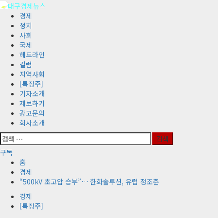
콘
텐
기
경제
츠
본
정치
로
메
사회
바
뉴
국제
로
헤드라인
가
칼럼
기
지역사회
[특징주]
기자소개
제보하기
광고문의
회사소개
검
색:
구독
홈
경제
“500kV 초고압 승부”… 한화솔루션, 유럽 정조준
경제
[특징주]