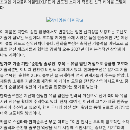
초고압 가교폴리에틸렌(XLPE)과 반도전 소재가 적용된 신규 케이블 모델이
다.
이 제품은 극한의 송전 환경에서도 변함없는 절연 신뢰성을 보장하는 고난도
기술이 집약된 모델이다. 초고압 케이블 소재 시장은 품질 인증에만 2년 이상
이 걸릴 정도로 진입장벽이 높다. 한화솔루션은 축적된 기술력을 바탕으로 글
로벌 전선 제조사들과 협력을 강화해 오는 2027년 이후 본격적인 상업화에
나설 계획이다.
탈가교 기술 기반 ‘순환형 솔루션’ 주목… 유럽 법인 거점으로 공급망 고도화
기술력뿐만 아니라 친환경 비전도 함께 제시했다. 한화솔루션은 탈가교 기술
을 접목한 ‘순환형 XLPE 솔루션’을 공개하며 업계 관계자들의 주목을 받았다.
재활용 소재를 기반으로 제작된 이 케이블 모델은 전력망 산업에서도 탄소 중
립과 순환경제 실현이 가능함을 입증했다는 평가를 받는다.
한화솔루션은 지난해 설립한 유럽 법인을 전략적 거점으로 삼아 북미와 유럽
시장 점유율 확대에 주력하고 있다. 현재 30여 건 이상의 고부가 제품 인증을
동시에 추진하고 있으며, 향후 국내외 생산 설비 확장을 통해 글로벌 공급망을
더욱 고도화할 방침이다.
카를로 스칼라타 한화솔루션 부문 대표는 “이번 전시는 우리의 압도적인 소재
기술력과 순환형 솔루션 역량을 세계 시장에 각인시키는 중요한 계기”라며