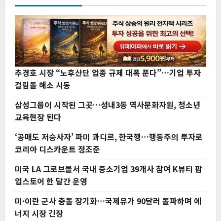
추경호 시장 “노후산단 업종 규제 대폭 푼다”…기업 투자
걸림돌 해소 시동
삼성그룹이 시작된 그곳…성내3동 역사문화자원, 청소년
교육현장 된다
‘공매도 저승사자’ 파미 콰디르, 한국행…행동주의 투자로
코리아 디스카운트 정조준
미국 LA 그로브몰서 국내 중소기업 39개사 참여 K뷰티 팝
업스토어 한 달간 운영
미·이란 군사 충돌 장기화…국제유가 90달러 돌파하며 에
너지 시장 긴장