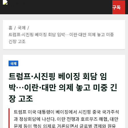
콘
구독
텐
츠
로
홈
국제
바
트럼프·시진핑 베이징 회담 임박…이란·대만 의제 놓고 미중
로
긴장 고조
가
기
국제
트럼프·시진핑 베이징 회담 임
박…이란·대만 의제 놓고 미중 긴
장 고조
트럼프 미국 대통령이 베이징에서 시진핑 중국 국가주석
과 정상회담에 나선다. 이란 전쟁과 호르무즈 해협, 대만
문제 등이 핵심 의제로 거론되면서 글로벌 경제와 원유