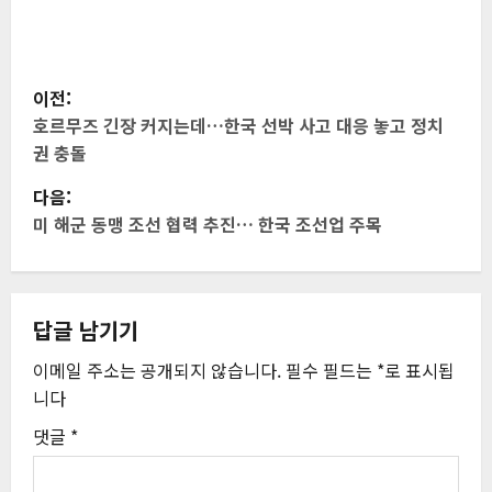
게
이전:
시
호르무즈 긴장 커지는데…한국 선박 사고 대응 놓고 정치
권 충돌
물
다음:
내
미 해군 동맹 조선 협력 추진… 한국 조선업 주목
비
게
답글 남기기
이
이메일 주소는 공개되지 않습니다.
필수 필드는
*
로 표시됩
니다
션
댓글
*