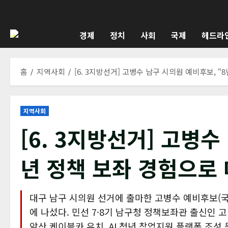
콘
텐
츠
경제
정치
사회
국제
헤드라
로
바
로
홈
지역사회
[6. 3지방선거] 고병수 남구 시의원 예비후보, 
가
기
지역사회
[6. 3지방선거] 고병수
년 정책 보좌 경험으로
대구 남구 시의원 선거에 출마한 고병수 예비후보(국
에 나섰다. 민선 7·8기 남구청 정책보좌관 출신인 
앞산 케이블카 유치, AI 청년 창업지원 플랫폼 조성 