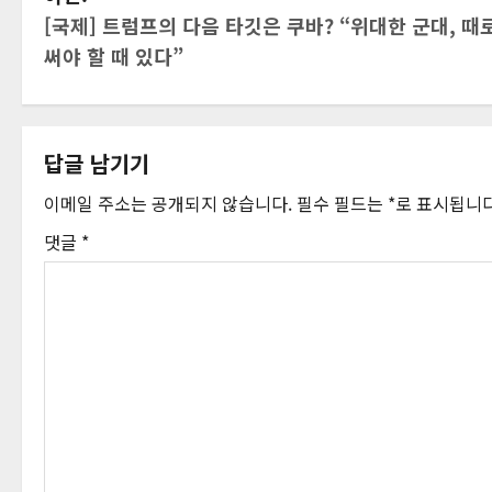
게
[국제] 트럼프의 다음 타깃은 쿠바? “위대한 군대, 때
시
써야 할 때 있다”
물
내
답글 남기기
비
이메일 주소는 공개되지 않습니다.
필수 필드는
*
로 표시됩니
게
댓글
*
이
션