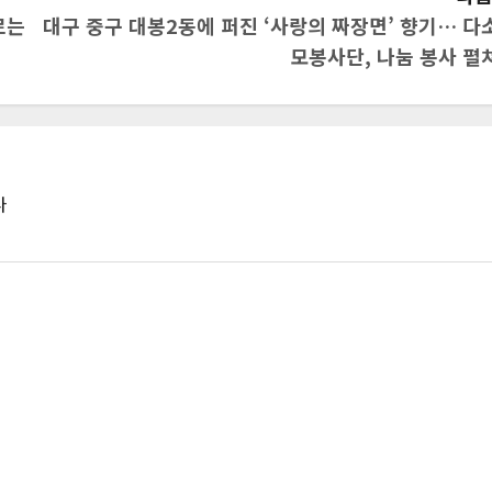
로는
대구 중구 대봉2동에 퍼진 ‘사랑의 짜장면’ 향기… 다
모봉사단, 나눔 봉사 펼
다