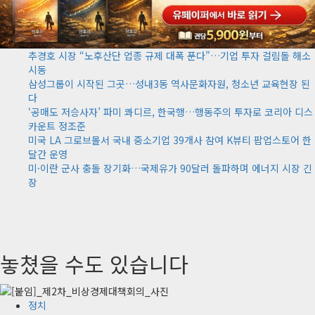
추경호 시장 “노후산단 업종 규제 대폭 푼다”…기업 투자 걸림돌 해소
시동
삼성그룹이 시작된 그곳…성내3동 역사문화자원, 청소년 교육현장 된
다
‘공매도 저승사자’ 파미 콰디르, 한국행…행동주의 투자로 코리아 디스
카운트 정조준
미국 LA 그로브몰서 국내 중소기업 39개사 참여 K뷰티 팝업스토어 한
달간 운영
미·이란 군사 충돌 장기화…국제유가 90달러 돌파하며 에너지 시장 긴
장
놓쳤을 수도 있습니다
정치