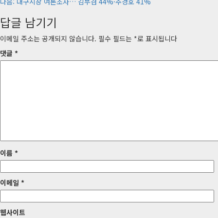
다음:
대구시장 여론조사… 김부겸 44%·추경호 41%
시
답글 남기기
물
내
이메일 주소는 공개되지 않습니다.
필수 필드는
*
로 표시됩니다
비
댓글
*
게
이
션
이름
*
이메일
*
웹사이트