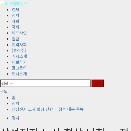
콘
텐
기
경제
츠
본
정치
로
메
사회
바
뉴
국제
로
헤드라인
가
칼럼
기
지역사회
[특징주]
기자소개
제보하기
광고문의
회사소개
검
색:
구독
홈
정치
삼성전자 노사 협상 난항… 정부 대응 주목
정치