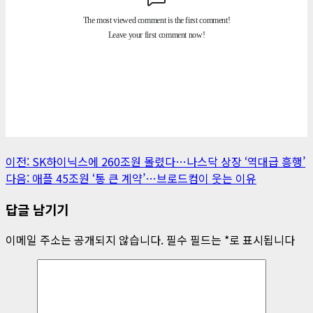
게
이전:
SK하이닉스에 260조원 몰렸다…나스닥 상장 ‘역대급 흥행’
다음:
애플 45조원 ‘통 큰 계약’…브로드컴이 웃는 이유
시
답글 남기기
물
내
이메일 주소는 공개되지 않습니다.
필수 필드는
*
로 표시됩니다
비
게
이