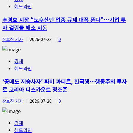
헤드라인
추경호 시장 “노후산단 업종 규제 대폭 푼다”…기업 투
자 걸림돌 해소 시동
장호진 기자
2026-07-23
0
경제
헤드라인
‘공매도 저승사자’ 파미 콰디르, 한국행…행동주의 투자
로 코리아 디스카운트 정조준
장호진 기자
2026-07-20
0
경제
헤드라인