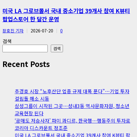
미국 LA 그로브몰서 국내 중소기업 39개사 참여 K뷰티
팝업스토어 한 달간 운영
장호진 기자
2026-07-20
0
검색
검색
Recent Posts
추경호 시장 “노후산단 업종 규제 대폭 푼다”…기업 투자
걸림돌 해소 시동
삼성그룹이 시작된 그곳…성내3동 역사문화자원, 청소년
교육현장 된다
‘공매도 저승사자’ 파미 콰디르, 한국행…행동주의 투자로
코리아 디스카운트 정조준
미국 LA 그로브몰서 국내 중소기업 39개사 참여 K뷰티 팝