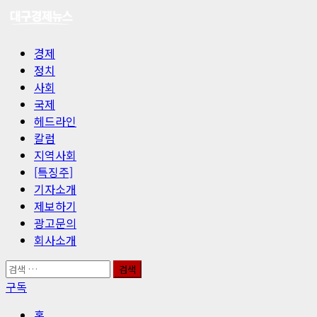
콘
텐
츠
기
경제
로
본
정치
바
메
사회
로
뉴
국제
가
헤드라인
기
칼럼
지역사회
[특징주]
기자소개
제보하기
광고문의
회사소개
검
색:
구독
홈