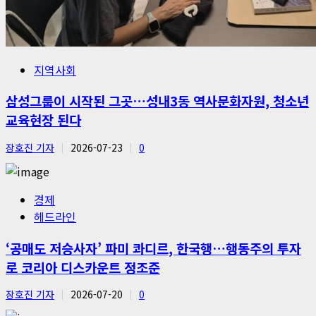
지역사회
삼성그룹이 시작된 그곳…성내3동 역사문화자원, 청소년
교육현장 된다
장호진 기자
2026-07-23
0
경제
헤드라인
‘공매도 저승사자’ 파미 콰디르, 한국행…행동주의 투자
로 코리아 디스카운트 정조준
장호진 기자
2026-07-20
0