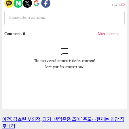
게
이전:
김효린 부의장, 과거 ‘생명존중 조례’ 주도…현재는 의장 직
무대리