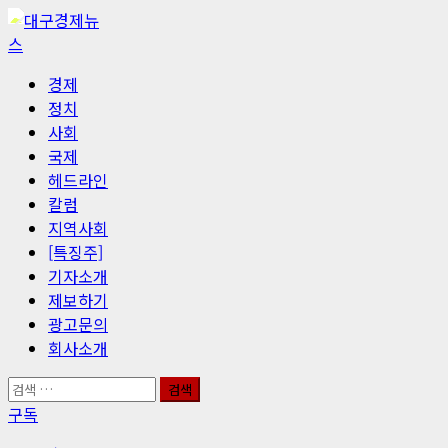
콘
텐
츠
기
경제
로
본
정치
바
메
사회
로
뉴
국제
가
헤드라인
기
칼럼
지역사회
[특징주]
기자소개
제보하기
광고문의
회사소개
검
색:
구독