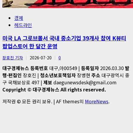
경제
헤드라인
미국 LA 그로브몰서 국내 중소기업 39개사 참여 K뷰티
팝업스토어 한 달간 운영
장호진 기자
2026-07-20
0
대구경제뉴스
등록번호
대구,아00549 |
등록일자
2026.03.30
발
행·편집인
장호진 |
청소년보호책임자
장병현
주소
대구광역시 중
구 국채보상로 497 |
제보
daegunewsdesk@gmail.com
Copyright © 대구경제뉴스 All rights reserved.
저작권 © 모든 권리 보유.
|
AF themes의
MoreNews
.