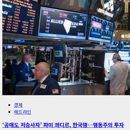
경제
헤드라인
‘공매도 저승사자’ 파미 콰디르, 한국행…행동주의 투자