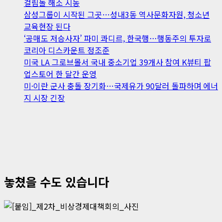
걸림돌 해소 시동
삼성그룹이 시작된 그곳…성내3동 역사문화자원, 청소년
교육현장 된다
‘공매도 저승사자’ 파미 콰디르, 한국행…행동주의 투자로
코리아 디스카운트 정조준
미국 LA 그로브몰서 국내 중소기업 39개사 참여 K뷰티 팝
업스토어 한 달간 운영
미·이란 군사 충돌 장기화…국제유가 90달러 돌파하며 에너
지 시장 긴장
놓쳤을 수도 있습니다