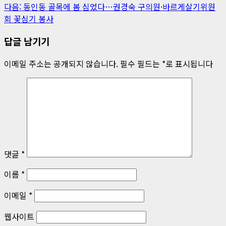
시
다음:
동인동 골목에 봄 심었다…권경숙 구의원·바르게살기위원
물
회 꽃심기 봉사
내
답글 남기기
비
이메일 주소는 공개되지 않습니다.
필수 필드는
*
로 표시됩니다
게
이
션
댓글
*
이름
*
이메일
*
웹사이트