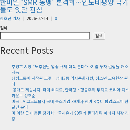
한미일 ‘SMR 동맹’ 본격화…인도태평양 국가
들도 잇단 관심
장호진 기자
2026-07-14
0
검색
검색
Recent Posts
추경호 시장 “노후산단 업종 규제 대폭 푼다”…기업 투자 걸림돌 해소
시동
삼성그룹이 시작된 그곳…성내3동 역사문화자원, 청소년 교육현장 된
다
‘공매도 저승사자’ 파미 콰디르, 한국행…행동주의 투자로 코리아 디스
카운트 정조준
미국 LA 그로브몰서 국내 중소기업 39개사 참여 K뷰티 팝업스토어 한
달간 운영
미·이란 군사 충돌 장기화…국제유가 90달러 돌파하며 에너지 시장 긴
장