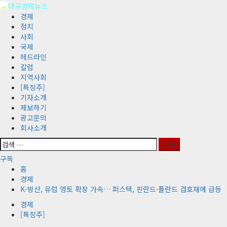
콘
텐
기
경제
츠
본
정치
로
메
사회
바
뉴
국제
로
헤드라인
가
칼럼
기
지역사회
[특징주]
기자소개
제보하기
광고문의
회사소개
검
색:
구독
홈
경제
K-방산, 유럽 영토 확장 가속… 퍼스텍, 핀란드·폴란드 겹호재에 급등
경제
[특징주]