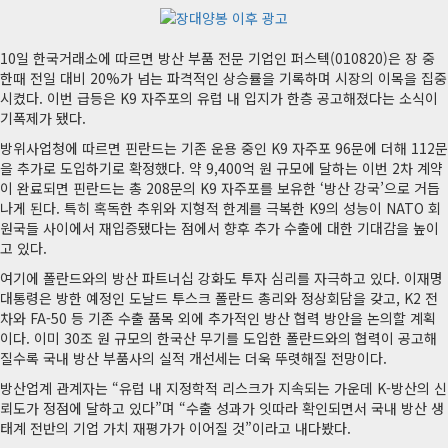
10일 한국거래소에 따르면 방산 부품 전문 기업인 퍼스텍(010820)은 장 중
한때 전일 대비 20%가 넘는 파격적인 상승률을 기록하며 시장의 이목을 집중
시켰다. 이번 급등은 K9 자주포의 유럽 내 입지가 한층 공고해졌다는 소식이
기폭제가 됐다.
방위사업청에 따르면 핀란드는 기존 운용 중인 K9 자주포 96문에 더해 112문
을 추가로 도입하기로 확정했다. 약 9,400억 원 규모에 달하는 이번 2차 계약
이 완료되면 핀란드는 총 208문의 K9 자주포를 보유한 ‘방산 강국’으로 거듭
나게 된다. 특히 혹독한 추위와 지형적 한계를 극복한 K9의 성능이 NATO 회
원국들 사이에서 재입증됐다는 점에서 향후 추가 수출에 대한 기대감을 높이
고 있다.
여기에 폴란드와의 방산 파트너십 강화도 투자 심리를 자극하고 있다. 이재명
대통령은 방한 예정인 도날드 투스크 폴란드 총리와 정상회담을 갖고, K2 전
차와 FA-50 등 기존 수출 품목 외에 추가적인 방산 협력 방안을 논의할 계획
이다. 이미 30조 원 규모의 한국산 무기를 도입한 폴란드와의 협력이 공고해
질수록 국내 방산 부품사의 실적 개선세는 더욱 뚜렷해질 전망이다.
방산업계 관계자는 “유럽 내 지정학적 리스크가 지속되는 가운데 K-방산의 신
뢰도가 정점에 달하고 있다”며 “수출 성과가 잇따라 확인되면서 국내 방산 생
태계 전반의 기업 가치 재평가가 이어질 것”이라고 내다봤다.