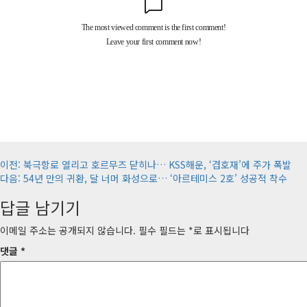
게
이전:
북극항로 열리고 호르무즈 닫히나… KSS해운, ‘겹호재’에 주가 폭발
다음:
54년 만의 귀환, 달 너머 화성으로… ‘아르테미스 2호’ 성공적 착수
시
답글 남기기
물
내
이메일 주소는 공개되지 않습니다.
필수 필드는
*
로 표시됩니다
비
댓글
*
게
이